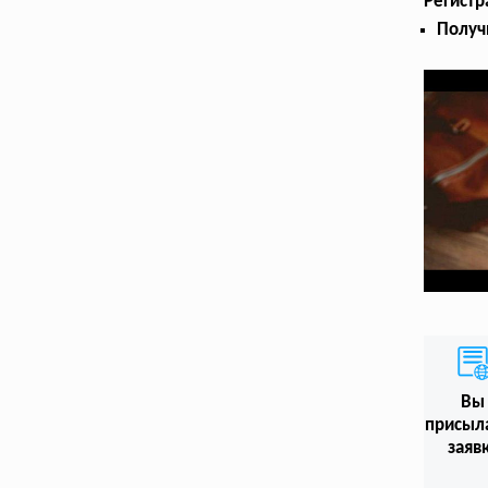
Регист
Получ
Вы
присыл
заяв