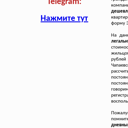
Telegram:
компан
дешевл
Нажмите тут
квартир
форму 3
На дан
легаль
стоимо
жильцом
рублей 
Чапаев
рассчи
постоян
постоя
говори
регистр
восполь
Пожалуй
помни
дневн