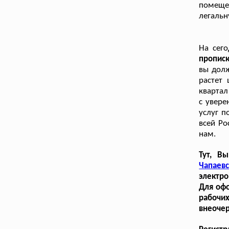
помещен
легальн
На сег
пропис
вы дол
растет 
квартал
с увере
услуг п
всей Ро
нам.
Тут, В
Чапаев
электро
Для офо
рабочи
внеоче