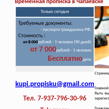
Временная прописка в Чапаевске
Только сегодня
Требуемые документы:
- паспорта гражданина РФ;
Стоимость :
от 8 000
рублей - 1 человек (90 дней)
от 7 000
рублей - 1 человек
Бесплатно
дети
Страниц
kupi.propisku@gmail.com
Главной
быть вы
Тел. 7-937-796-30-96
зарегис
Гражда